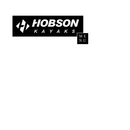
ME
NU